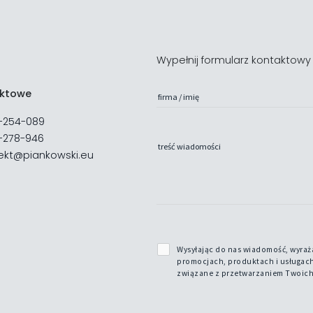
Wypełnij formularz kontaktowy
aktowe
firma / imię
-254-089
-278-946
treść wiadomości
ekt@piankowski.eu
Wysyłając do nas wiadomość, wyraża
promocjach, produktach i usługach.
związane z przetwarzaniem Twoich