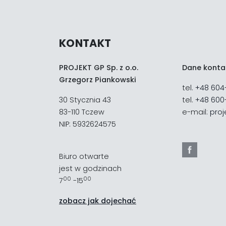
KONTAKT
PROJEKT GP Sp. z o.o.
Dane kont
Grzegorz Piankowski
tel.
+48 604
30 Stycznia 43
tel.
+48 600
83-110 Tczew
e-mail:
proj
NIP: 5932624575
Biuro otwarte
jest w godzinach
00
00
7
-15
zobacz jak dojechać