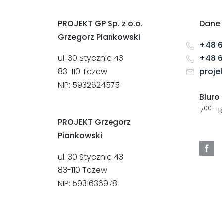
PROJEKT GP Sp. z o.o.
Dane
Grzegorz Piankowski
+48 
ul. 30 Stycznia 43
+48 
83-110 Tczew
proje
NIP: 5932624575
Biuro
00
7
-1
PROJEKT Grzegorz
Piankowski
ul. 30 Stycznia 43
83-110 Tczew
NIP: 5931636978