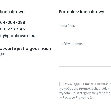
 kontaktowe
Formularz kontaktowy
604-254-089
firma / imię
600-278-946
kt@piankowski.eu
treść wiadomości
 otwarte jest w godzinach
00
5
Wysyłając do nas wiadomość, w
nowościach, promocjach, produkta
wycofać, a szczegóły związane z 
w Polityce Prywatności.